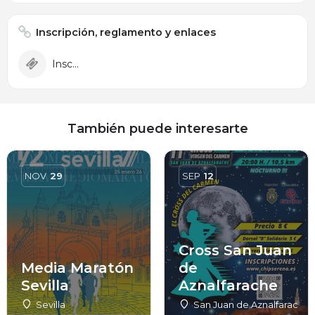
Inscripción, reglamento y enlaces
Inscripción
También puede interesarte
NOV
29
SEP
12
Cross San Juan
Media Maratón
de
Sevilla
Aznalfarache
Sevilla
San Juan de Aznalfarache