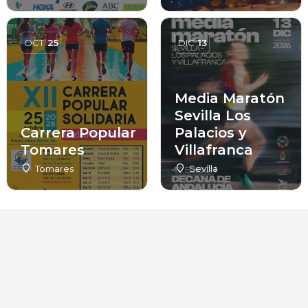
OCT
25
DIC
13
Media Maratón
Sevilla Los
Carrera Popular
Palacios y
Tomares
Villafranca
Tomares
Sevilla