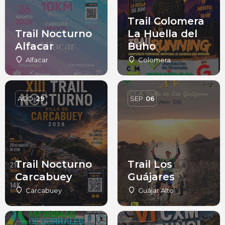
Trail Colomera
Trail Nocturno
La Huella del
Alfacar
Búho
Alfacar
Colomera
AGO
29
SEP
06
Trail Nocturno
Trail Los
Carcabuey
Guájares
Carcabuey
Guájar Alto