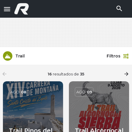
Trail
Filtros
arrow_backward
arrow_forward
16
resultados de
35
AGO
08
AGO
09
Trail Pinos del
Trail Alcornocal