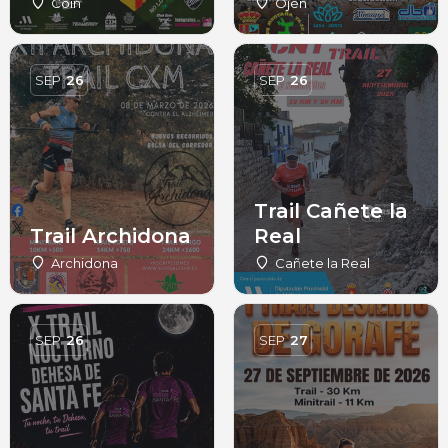
Coín
Ojén
SEP
26
SEP
26
Trail Cañete la
Trail Archidona
Real
Archidona
Cañete la Real
SEP
26
SEP
27