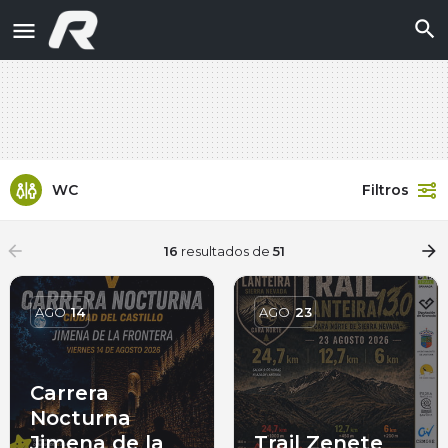
WC
Filtros
arrow_backward
arrow_forward
16
resultados de
51
AGO
14
AGO
23
Carrera
Nocturna
Jimena de la
Trail Zenete