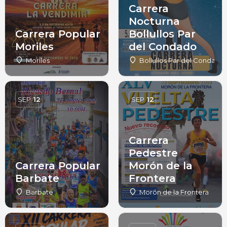
Carrera
Nocturna
Carrera Popular
Bollullos Par
Moriles
del Condado
Moriles
Bollullos Par del Condado
SEP
12
SEP
12
Carrera
Pedestre
Carrera Popular
Morón de la
Barbate
Frontera
Barbate
Morón de la Frontera