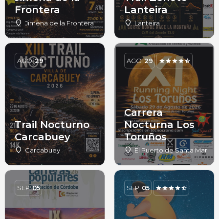
Frontera
Lanteira
Jimena de la Frontera
Lanteira
AGO
29
AGO
29
Carrera
Trail Nocturno
Nocturna Los
Carcabuey
Toruños
Carcabuey
El Puerto de Santa María
SEP
05
SEP
05