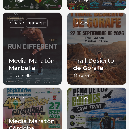
Coín
Ojén
SEP
27
SEP
27
Media Maratón
Trail Desierto
Marbella
de Gorafe
Marbella
Gorafe
SEP
27
SEP
27
Media Maratón
Córdoba