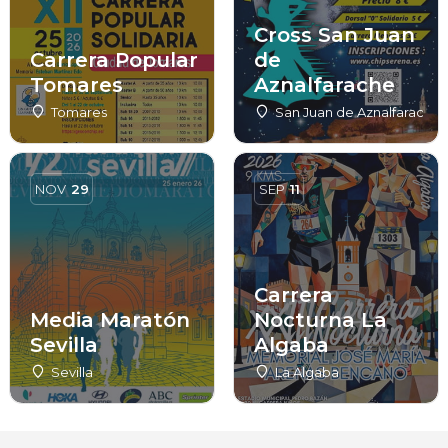
Cross San Juan
Carrera Popular
de
Tomares
Aznalfarache
Tomares
San Juan de Aznalfarache
NOV
29
SEP
11
Carrera
Media Maratón
Nocturna La
Sevilla
Algaba
Sevilla
La Algaba