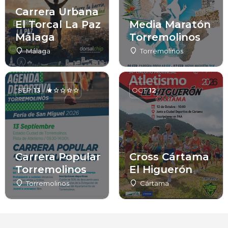
Carrera Urbana
El Torcal La Paz
Media Maratón
Málaga
Torremolinos
Málaga
Torremolinos
SEP
13
OCT
12
Carrera Popular
Cross Cártama
Torremolinos
El Higuerón
Torremolinos
Cártama