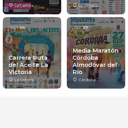
La Carlota
La Victoria
OCT
04
SEP
27
Media Maratón
Carrera Ruta
Córdoba
del Aceite La
Almodóvar del
Victoria
Río
La Victoria
Córdoba