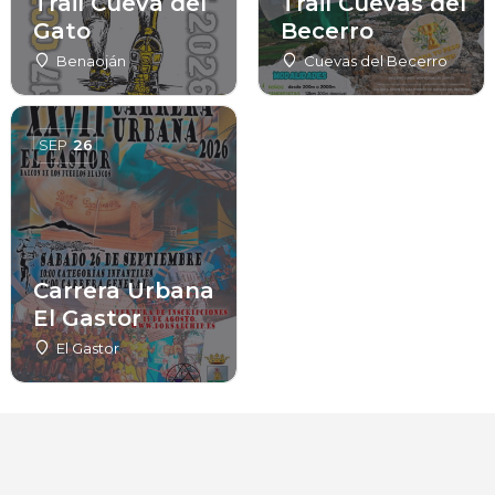
Trail Cueva del
Trail Cuevas del
Gato
Becerro
Benaoján
Cuevas del Becerro
SEP
26
Carrera Urbana
El Gastor
El Gastor