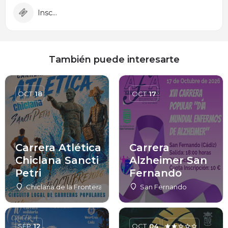
Inscripción
También puede interesarte
OCT
18
OCT
17
Carrera Atlética
Carrera
Chiclana Sancti
Alzheimer San
Petri
Fernando
Chiclana de la Frontera
San Fernando
SEP
12
OCT
04