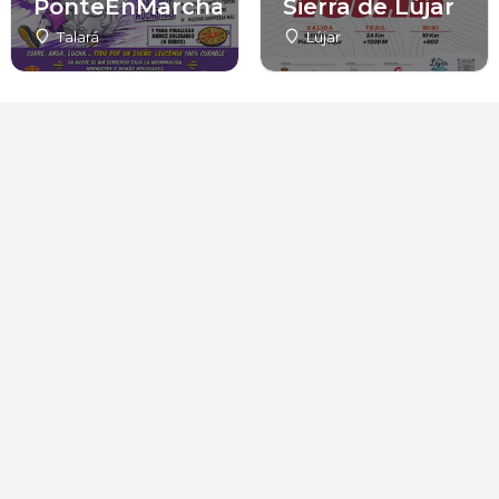
PonteEnMarchaYa
Sierra de Lújar
Talará
Lújar